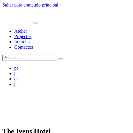
Saltar para conteúdo principal
Atelier
Projectos
Imprensa
Contactos
pt
|
en
|
The Ivens Hotel